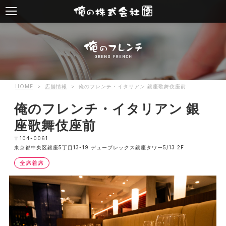
HOME
>
店舗情報
>
俺のフレンチ・イタリアン 銀座歌舞伎座前
俺のフレンチ・イタリアン 銀
座歌舞伎座前
〒104-0061
東京都中央区銀座5丁目13-19 デュープレックス銀座タワー5/13 2F
全席着席