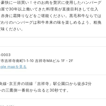
を豪快に一頭買い！そのお肉を贅沢に使用したハンバーグ
屋で30年以上働いてきた料理長が直接目利きして仕入
、赤身に霜降りなどをご堪能ください。黒毛和牛ならでは
だわりのハンバーグは和牛本来の味を楽しめるよう、粗挽
賞味ください。
-0003
市吉祥寺南町1-1-10 吉祥寺MAビル 1F・2F
ogle mapを見る
中央線･京王井の頭線「吉祥寺」駅公園口から徒歩2分
レの三鷹側一番前から出ると30秒です。