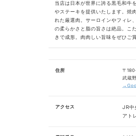
当店は日本が世界に誇る黒毛和牛
やステーキを提供いたします。焼肉
れた厳選肉。サーロインやフィレ
の柔らかさと脂の旨さは絶品。こ
きで成形。肉肉しい旨味をぜひご
住所
〒180
武蔵野
→Go
アクセス
JR
アト