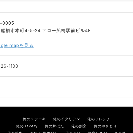
-0005
船橋市本町4-5-24 アロー船橋駅前ビル4F
ogle mapを見る
26-1100
俺のステーキ
俺のイタリアン
俺のフレンチ
俺のBakery
俺の炉ばた
俺の割烹
俺のやきとり