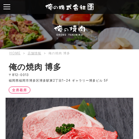
HOME
>
店舗情報
>
俺の焼肉 博多
俺の焼肉 博多
〒812-0013
福岡県福岡市博多区博多駅東2丁目1−24 ギャラリー博多ビル 5F
全席着席