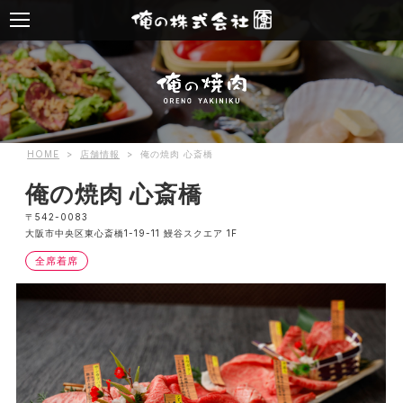
HOME
>
店舗情報
>
俺の焼肉 心斎橋
俺の焼肉 心斎橋
〒542-0083
大阪市中央区東心斎橋1-19-11 鰻谷スクエア 1F
全席着席