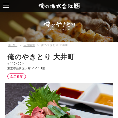
HOME
>
店舗情報
>
俺のやきとり 大井町
俺のやきとり 大井町
〒140-0014
東京都品川区大井1-1-16 1階
全席着席