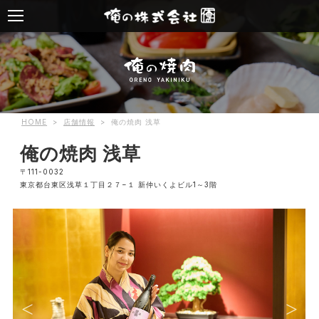
HOME
>
店舗情報
>
俺の焼肉 浅草
俺の焼肉 浅草
〒111-0032
東京都台東区浅草１丁目２７−１ 新仲いくよビル1～3階