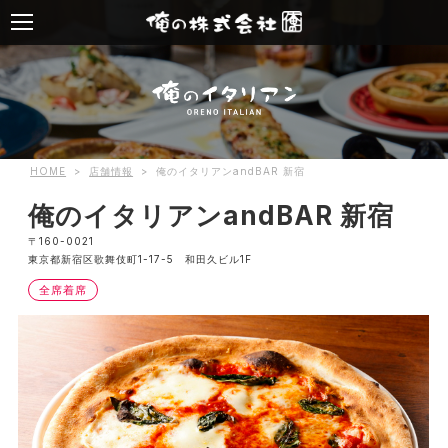
HOME
>
店舗情報
>
俺のイタリアンandBAR 新宿
俺のイタリアンandBAR 新宿
〒160-0021
東京都新宿区歌舞伎町1-17-5 和田久ビル1F
全席着席