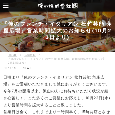
『俺のフレンチ・イタリアン 松竹芸能 角
座広場』営業時間拡大のお知らせ(10月2
3日より)
HOME
/
店舗情報
/
『俺のフレンチ・イタリアン 松竹芸能 角座広場』営業時間拡大のお知らせ(1
0月23日より)
13.10.16 |
NEWS
日頃より『俺のフレンチ・イタリアン 松竹芸能 角座広
場』をご愛顧いただきまして誠にありがとうございます。
今年7月の開店以来、沢山の方にお待ちいただく状況が続
き心苦しく、また多くのご要望にお応えし、10月23日(水)
より営業時間を拡大することと致しました。
営業日は全て、これまでより一時間早く、15時開店とさせ