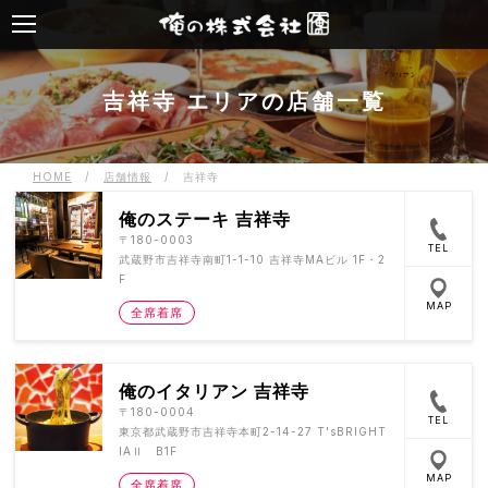
吉祥寺 エリアの店舗一覧
HOME
/
店舗情報
/
吉祥寺
俺のステーキ 吉祥寺
〒180-0003
TEL
武蔵野市吉祥寺南町1-1-10 吉祥寺MAビル 1F・2
F
MAP
全席着席
俺のイタリアン 吉祥寺
〒180-0004
TEL
東京都武蔵野市吉祥寺本町2-14-27 T'sBRIGHT
IAⅡ B1F
MAP
全席着席