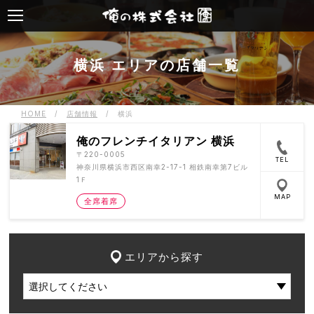
横浜 エリアの店舗一覧
HOME
/
店舗情報
/
横浜
俺のフレンチイタリアン 横浜
〒220-0005
TEL
神奈川県横浜市西区南幸2-17-1 相鉄南幸第7ビル
1Ｆ
MAP
全席着席
エリアから探す