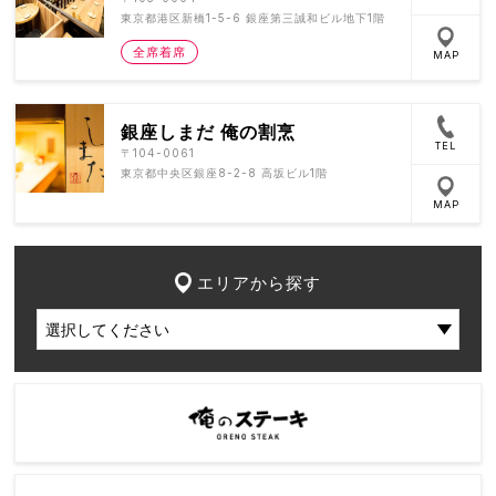
東京都港区新橋1-5-6 銀座第三誠和ビル地下1階
全席着席
MAP
銀座しまだ 俺の割烹
TEL
〒104-0061
東京都中央区銀座8-2-8 高坂ビル1階
MAP
エリアから探す