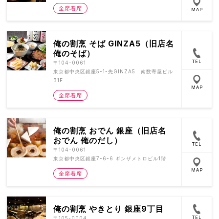
全席着席
MAP
俺の割烹 そば GINZA5（旧店名
俺のそば）
TEL
〒104-0061
東京都中央区銀座5-1-先GINZA5 南数寄屋ビル
B1F
MAP
全席着席
俺の割烹 おでん 銀座（旧店名
おでん 俺のだし）
TEL
〒104-0061
東京都中央区銀座7-6-6 ギンザメトロビル1階
MAP
全席着席
俺の割烹 やきとり 銀座9丁目
TEL
〒105-0004