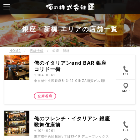
銀座・新橋 エリアの店舗一覧
HOME
/
店舗情報
/
銀座・新橋
俺のイタリアンand BAR 銀座
コリドー街
TEL
〒104-0061
東京都中央区銀座8-3-12 GINZA須賀ビル1階
MAP
全席着席
俺のフレンチ・イタリアン 銀座
歌舞伎座前
TEL
〒104-0061
東京都中央区銀座5丁目13-19 デュープレックス