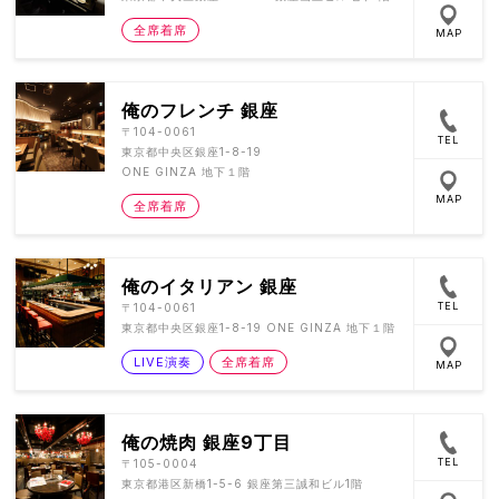
全席着席
MAP
俺のフレンチ 銀座
〒104-0061
TEL
東京都中央区銀座1-8-19
ONE GINZA 地下１階
MAP
全席着席
俺のイタリアン 銀座
TEL
〒104-0061
東京都中央区銀座1-8-19 ONE GINZA 地下１階
LIVE演奏
全席着席
MAP
俺の焼肉 銀座9丁目
TEL
〒105-0004
東京都港区新橋1-5-6 銀座第三誠和ビル1階