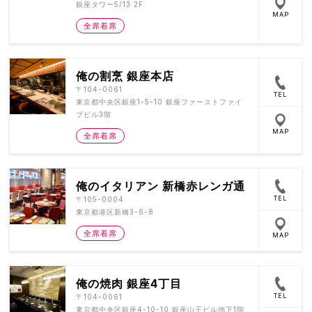
銀座タワー5/13 2F
MAP
全席着席
俺の割烹 銀座本店
〒104-0061
TEL
東京都中央区銀座1-5-10 銀座ファーストファイ
ブビル3階
MAP
全席着席
俺のイタリアン 新橋赤レンガ通
TEL
〒105-0004
東京都港区新橋3-6-8
全席着席
MAP
俺の焼肉 銀座4丁目
TEL
〒104-0061
東京都中央区銀座4-10-10 銀座山王ビル地下1階