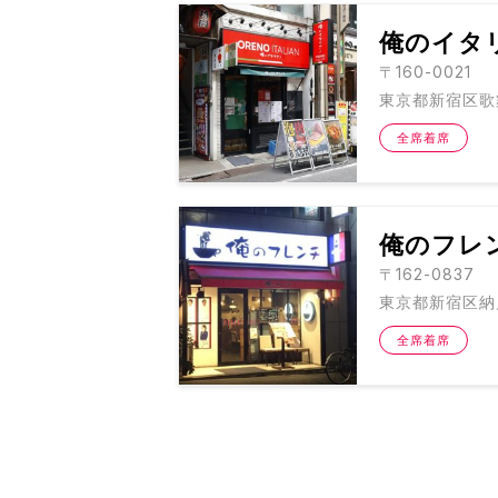
俺のイタ
〒160-0021
東京都新宿区歌舞
全席着席
俺のフレ
〒162-0837
東京都新宿区納戸
全席着席