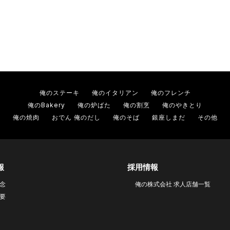
俺のステーキ
俺のイタリアン
俺のフレンチ
俺のBakery
俺の炉ばた
俺の割烹
俺のやきとり
俺の焼肉
おでん 俺のだし
俺のそば
銀座しまだ
その他
報
採用情報
念
俺の株式会社 求人店舗一覧
要