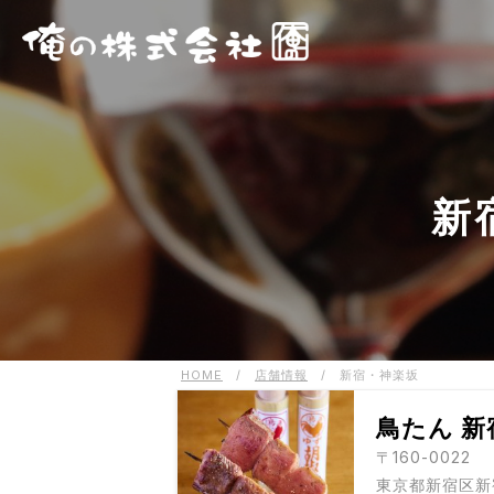
新
HOME
/
店舗情報
/
新宿・神楽坂
鳥たん 
〒160-0022
東京都新宿区新宿