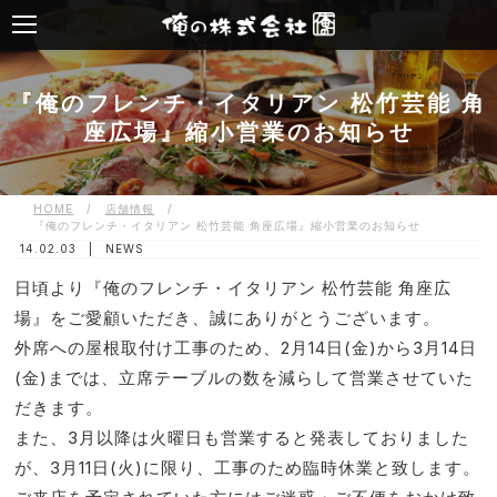
『俺のフレンチ・イタリアン 松竹芸能 角
座広場』縮小営業のお知らせ
HOME
/
店舗情報
/
『俺のフレンチ・イタリアン 松竹芸能 角座広場』縮小営業のお知らせ
14.02.03 |
NEWS
日頃より『俺のフレンチ・イタリアン 松竹芸能 角座広
場』をご愛顧いただき、誠にありがとうございます。
外席への屋根取付け工事のため、2月14日(金)から3月14日
(金)までは、立席テーブルの数を減らして営業させていた
だきます。
また、3月以降は火曜日も営業すると発表しておりました
が、3月11日(火)に限り、工事のため臨時休業と致します。