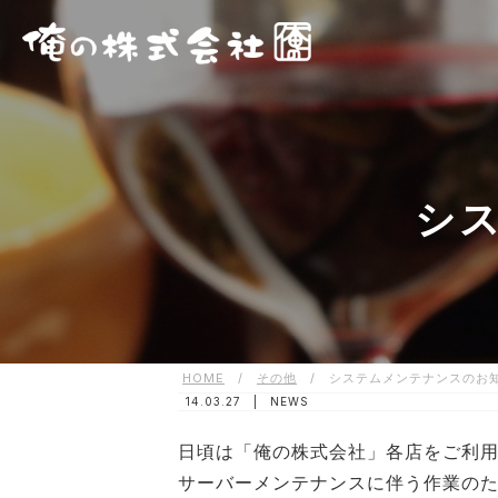
シ
HOME
/
その他
/
システムメンテナンスのお
14.03.27 |
NEWS
日頃は「俺の株式会社」各店をご利
サーバーメンテナンスに伴う作業の