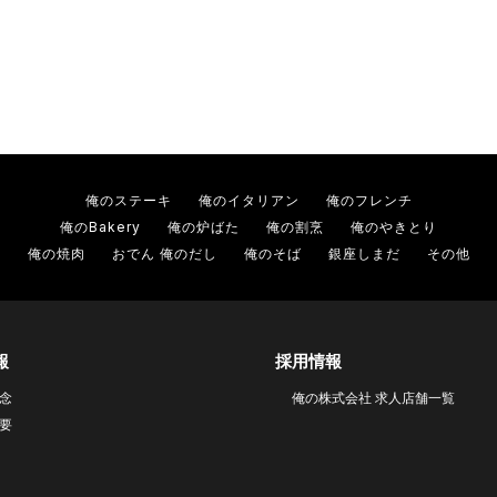
俺のステーキ
俺のイタリアン
俺のフレンチ
俺のBakery
俺の炉ばた
俺の割烹
俺のやきとり
俺の焼肉
おでん 俺のだし
俺のそば
銀座しまだ
その他
報
採用情報
念
俺の株式会社 求人店舗一覧
要