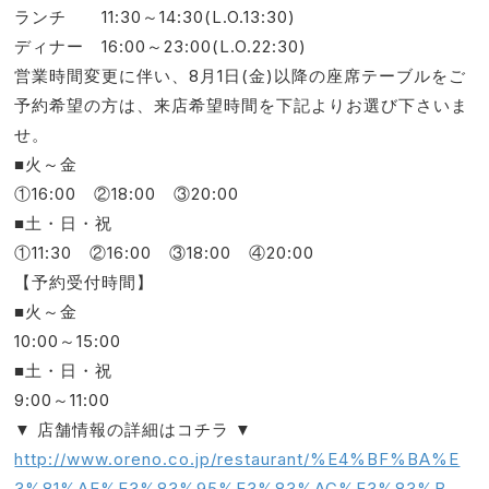
ランチ 11:30～14:30
(
L.O.13
:
30)
ディナー 16:00～23:00
(
L.O.22
:
30)
営業時間変更に伴い、8月1日(金)以降の座席テーブルをご
予約希望の方は、来店希望時間を下記よりお選び下さいま
せ。
■火～金
①16:00 ②18:00 ③20:00
■土・日・祝
①11:30 ②16:00 ③18:00 ④20:00
【予約受付時間】
■火～金
10:00～15:00
■土・日・祝
9:00～11:00
▼ 店舗情報の詳細はコチラ ▼
http://www.oreno.co.jp/restaurant/%E4%BF%BA%E
3%81%AE%E3%83%95%E3%83%AC%E3%83%B