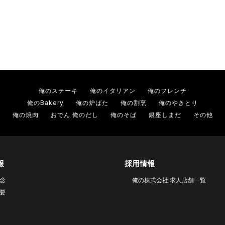
俺のステーキ
俺のイタリアン
俺のフレンチ
俺のBakery
俺の炉ばた
俺の割烹
俺のやきとり
俺の焼肉
おでん 俺のだし
俺のそば
銀座しまだ
その他
報
採用情報
念
俺の株式会社 求人店舗一覧
要