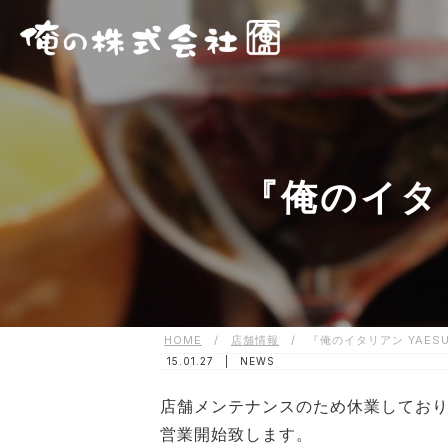
『俺のイタ
HOME
/
店舗情報
/
『俺のイタリアン YAE
15.01.27 |
NEWS
店舗メンテナンスのため休業しておりま
営業開始致します。