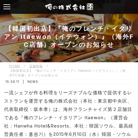
【韓国初出店】『俺のフレンチ・イタリ
アン Itaewon（イテウォン）』（海外F
C店舗）オープンのお知らせ
HOME
/
店舗情報
/
【韓国初出店】『俺のフレンチ・イタリアン Itaewon（イテウォン）』（海
外FC店舗）オープンのお知らせ
15.06.11 |
NEWS
一流シェフが作る料理をリーズナブルな価格で提供するレ
ストランを運営する俺の株式会社（本社：東京都中央区、
代表取締役：坂本孝）は、海外フランチャイズ第２店舗目
である『俺のフレンチ・イタリアン Itaewon』（運営会
社：Hanwha Hotel&Resorts、本社：韓国ソウル、最高経
営責任者：홍원기）を2015年6月10日（水）韓国・ソウル