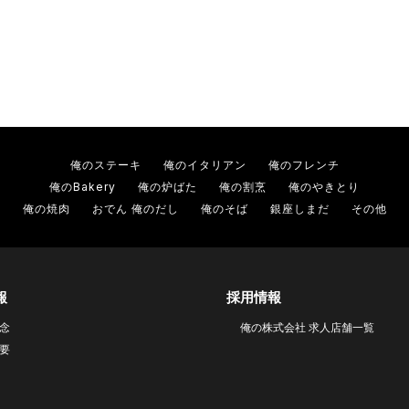
俺のステーキ
俺のイタリアン
俺のフレンチ
俺のBakery
俺の炉ばた
俺の割烹
俺のやきとり
俺の焼肉
おでん 俺のだし
俺のそば
銀座しまだ
その他
報
採用情報
念
俺の株式会社 求人店舗一覧
要