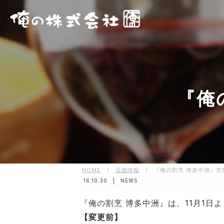
『俺
HOME
/
店舗情報
/
『俺の割烹 博多中洲』営
16.10.30 |
NEWS
『俺の割烹 博多中洲』は、11月1日
【変更前】