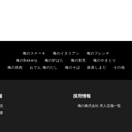
俺のステーキ
俺のイタリアン
俺のフレンチ
俺のBakery
俺の炉ばた
俺の割烹
俺のやきとり
俺の焼肉
おでん 俺のだし
俺のそば
銀座しまだ
その他
報
採用情報
念
俺の株式会社 求人店舗一覧
要