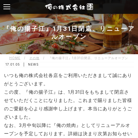
『俺の揚子江』1月31日閉店、リニューア
ルオープン
HOME
/
その他
/
『俺の揚子江』1月31日閉店、リニューアルオープン
17.01.05 |
NEWS
いつも俺の株式会社各店をご利用いただきまして誠にあり
がとうございます。
この度、『俺の揚子江』は、1月31日をもちまして閉店さ
せていただくことになりました。これまで賜りました皆様
のご愛顧を心より感謝申し上げます。本当にありがとうご
ざいました。
なお、3月中旬以降に『俺の焼肉』としてリニューアルオ
ープンを予定しております。詳細は決まり次第お知らせい