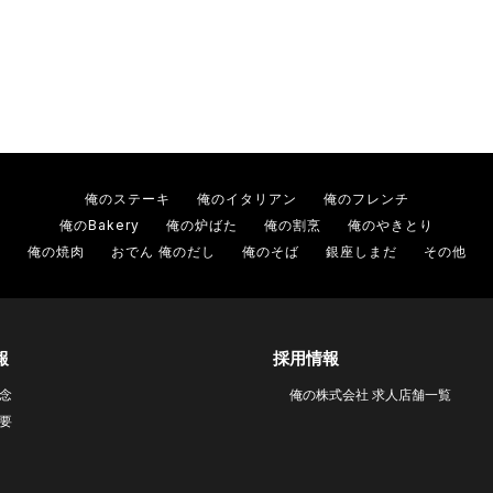
俺のステーキ
俺のイタリアン
俺のフレンチ
俺のBakery
俺の炉ばた
俺の割烹
俺のやきとり
俺の焼肉
おでん 俺のだし
俺のそば
銀座しまだ
その他
報
採用情報
念
俺の株式会社 求人店舗一覧
要