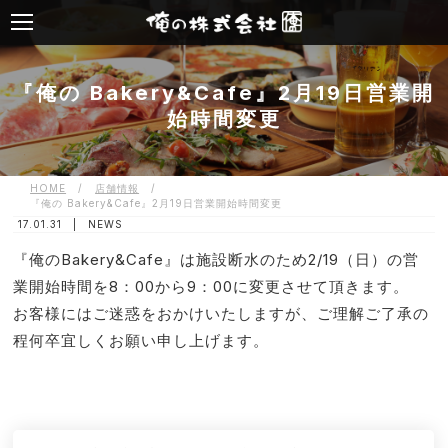
『俺の Bakery&Cafe』2月19日営業開
始時間変更
HOME
/
店舗情報
/
『俺の Bakery&Cafe』2月19日営業開始時間変更
17.01.31 |
NEWS
『俺のBakery&Cafe』は施設断水のため2/19（日）の営
業開始時間を8：00から9：00に変更させて頂きます。
お客様にはご迷惑をおかけいたしますが、ご理解ご了承の
程何卒宜しくお願い申し上げます。