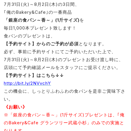
7月31日(火)～8月2日(木)の3日間、
｢俺のBakery&Cafe｣の一番商品
「銀座の食パン～香～」(1斤サイズ)
を
毎日1,000本プレゼント致します！
食パンのプレゼントは、
【予約サイト】からのご予約が必須
となります。
必ず、事前に予約サイトにてご予約いただいた上で、
7月31日(火)～8月2日(木)のプレゼントお受け渡し時に、
店頭にて予約確認メールをスタッフにご提示ください。
【予約サイト】はこちら↓↓
http://bit.ly/2NVvchY
この機会に、しっとりふわふわの食パンを是非ご賞味下さ
い。
《お願い》
※「銀座の食パン～香～」(1斤サイズ)プレゼントは、｢俺
のBakery&Cafe グランツリー武蔵小杉」のみでの実施と
なります。