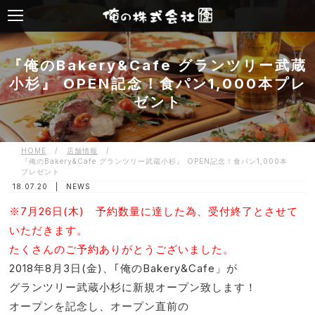
『俺のBakery&Cafe グランツリー武蔵
小杉』 OPEN記念！食パン1,000本プレ
ゼント
HOME
/
店舗情報
/
『俺のBakery&Cafe グランツリー武蔵小杉』 OPEN記念！食パン1,000本
プレゼント
18.07.20 |
NEWS
※7月26日(木) 予約数量に達した為、受付終了とさせて
いただきます。
たくさんのご予約ありがとうございました。
2018年8月3日(金)、｢俺のBakery&Cafe」が
グランツリー武蔵小杉に新規オープン致します！
オープンを記念し、オープン直前の