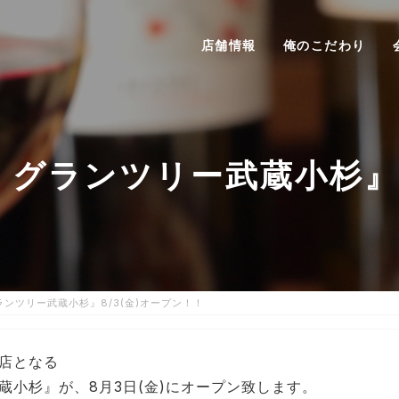
店舗情報
俺のこだわり
afe グランツリー武蔵小杉』
 グランツリー武蔵小杉』8/3(金)オープン！！
出店となる
ー武蔵小杉』が、8月3日(金)にオープン致します。