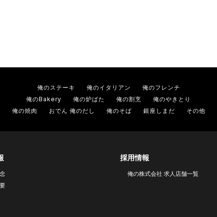
俺のステーキ
俺のイタリアン
俺のフレンチ
俺のBakery
俺の炉ばた
俺の割烹
俺のやきとり
俺の焼肉
おでん 俺のだし
俺のそば
銀座しまだ
その他
報
採用情報
念
俺の株式会社 求人店舗一覧
要