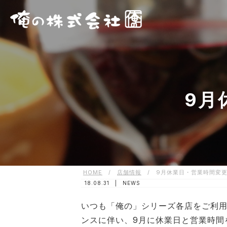
9月
HOME
/
店舗情報
/
9月休業日・営業時間変
18.08.31 |
NEWS
いつも「俺の」シリーズ各店をご利用
ンスに伴い、9月に休業日と営業時間