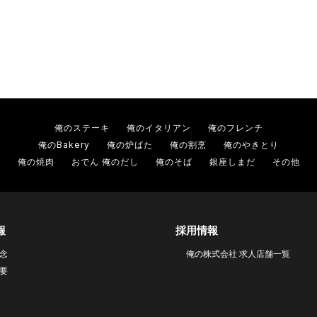
俺のステーキ
俺のイタリアン
俺のフレンチ
俺のBakery
俺の炉ばた
俺の割烹
俺のやきとり
俺の焼肉
おでん 俺のだし
俺のそば
銀座しまだ
その他
報
採用情報
念
俺の株式会社 求人店舗一覧
要