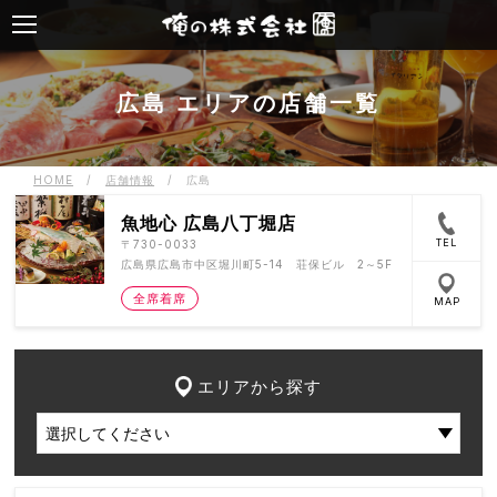
広島 エリアの店舗一覧
HOME
/
店舗情報
/
広島
魚地心 広島八丁堀店
TEL
〒730-0033
広島県広島市中区堀川町5-14 荘保ビル 2～5F
全席着席
MAP
エリアから探す