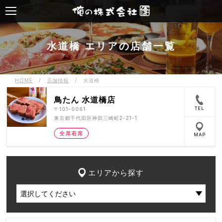
水道橋 エリアの店舗一覧
HOME
/
店舗情報
/
水道橋
鳥たん 水道橋店
TEL
〒101-0061
東京都千代田区神田三崎町2-21-1
全席着席
MAP
エリアから探す