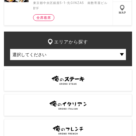
東京都中央区銀座5-1-先GINZA5 南数寄屋ビル
B1F
MAP
全席着席
エリアから探す