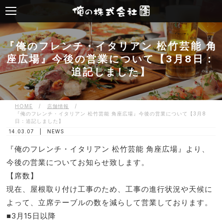
『俺のフレンチ・イタリアン 松竹芸能 角
座広場』今後の営業について【3月8日：
追記しました】
HOME
/
店舗情報
/
『俺のフレンチ・イタリアン 松竹芸能 角座広場』今後の営業について【3月8
日：追記しました】
14.03.07 |
NEWS
『俺のフレンチ・イタリアン 松竹芸能 角座広場』より、
今後の営業についてお知らせ致します。
【席数】
現在、屋根取り付け工事のため、工事の進行状況や天候に
よって、立席テーブルの数を減らして営業しております。
■3月15日以降