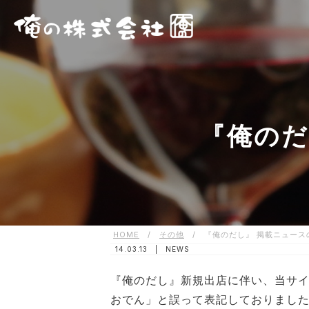
『俺のだ
HOME
/
その他
/
『俺のだし』 掲載ニュース
14.03.13 |
NEWS
『俺のだし』新規出店に伴い、当サ
おでん」と誤って表記しておりまし