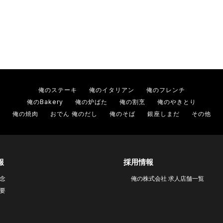
俺のステーキ
俺のイタリアン
俺のフレンチ
俺のBakery
俺の炉ばた
俺の割烹
俺のやきとり
俺の焼肉
おでん 俺のだし
俺のそば
銀座しまだ
その他
報
採用情報
念
俺の株式会社 求人店舗一覧
要