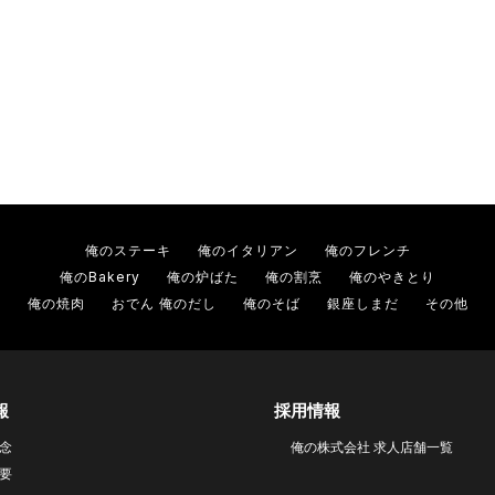
俺のステーキ
俺のイタリアン
俺のフレンチ
俺のBakery
俺の炉ばた
俺の割烹
俺のやきとり
俺の焼肉
おでん 俺のだし
俺のそば
銀座しまだ
その他
報
採用情報
念
俺の株式会社 求人店舗一覧
要