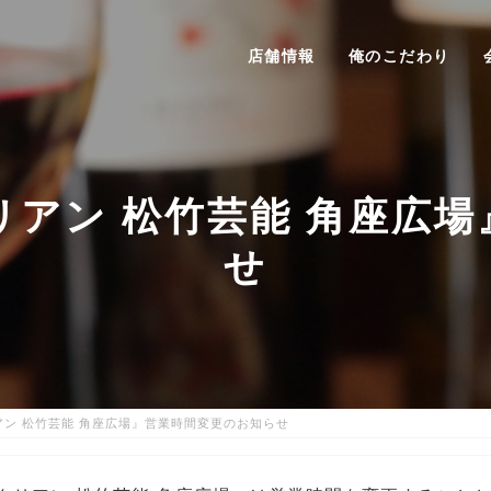
店舗情報
俺のこだわり
アン 松竹芸能 角座広
せ
ン 松竹芸能 角座広場』営業時間変更のお知らせ