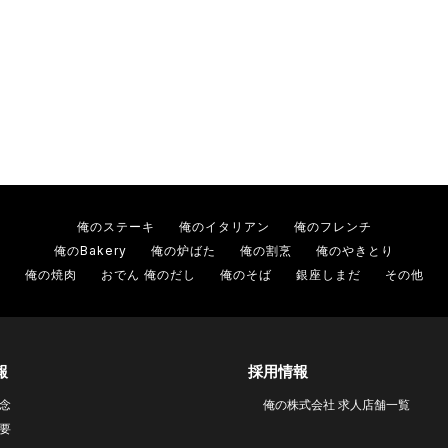
俺のステーキ
俺のイタリアン
俺のフレンチ
俺のBakery
俺の炉ばた
俺の割烹
俺のやきとり
俺の焼肉
おでん 俺のだし
俺のそば
銀座しまだ
その他
報
採用情報
念
俺の株式会社 求人店舗一覧
要