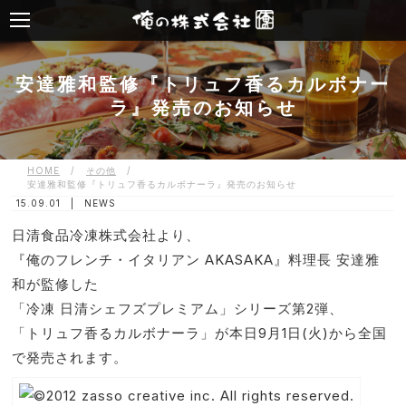
安達雅和監修『トリュフ香るカルボナー
ラ』発売のお知らせ
HOME
/
その他
/
安達雅和監修『トリュフ香るカルボナーラ』発売のお知らせ
15.09.01 |
NEWS
日清食品冷凍株式会社より、
『俺のフレンチ・イタリアン AKASAKA』料理長 安達雅
和が監修した
「冷凍 日清シェフズプレミアム」シリーズ第2弾、
「トリュフ香るカルボナーラ」が本日9月1日(火)から全国
で発売されます。