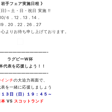
 岩手フェア実施日程 》
6(日)～土・日・祝日 実施 !!
10/６．12．13．14．
19．20．22．26．27
を心よりお待ち申し上げております。
———————————-
ラグビーW杯
本代表を応援しよう！！
———————————-
0インチ
の大迫力画面で、
代表を一緒に応援しましょう
月１３日（日）１９：４５～
日本
VS
スコットランド