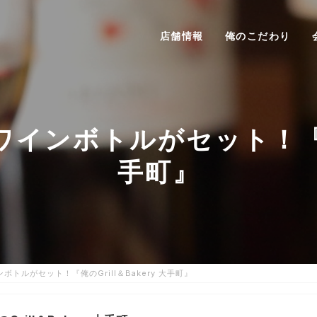
店舗情報
俺のこだわり
ンボトルがセット！『俺のG
手町』
トルがセット！『俺のGrill＆Bakery 大手町』