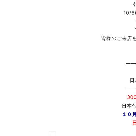
《
10/
皆様のご来店
——
日
——
30
日本
１０