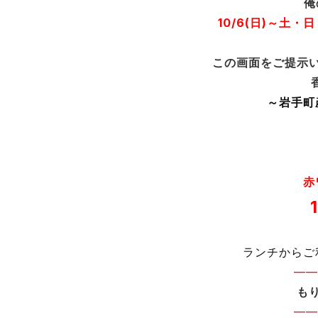
俺
10/6(日)～土
この画面をご提示
～岩手町
赤
ランチからご
——
も
——