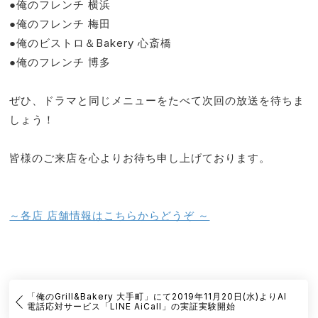
●俺のフレンチ 横浜
●俺のフレンチ 梅田
●俺のビストロ＆Bakery 心斎橋
●俺のフレンチ 博多
ぜひ、ドラマと同じメニューをたべて次回の放送を待ちま
しょう！
皆様のご来店を心よりお待ち申し上げております。
～各店 店舗情報はこちらからどうぞ ～
「俺のGrill&Bakery ⼤⼿町」にて2019年11⽉20⽇(⽔)よりAI
電話応対サービス「LINE AiCall」の実証実験開始