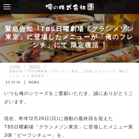
緊急告知︕TBS⽇曜劇場「グランメゾン
東京」に登場したメニューが「俺のフレ
ンチ」にて 限定復活︕
HOME
/
NEWS
/
緊急告知︕TBS⽇曜劇場「グランメゾン東京」に登場したメニューが「俺のフ
レンチ」にて 限定復活︕
20.01.16 |
NEWS
いつも俺のシリーズをご愛顧いただき、誠にありがとうご
ざいます。
現在、昨年12⽉29⽇(⽇)に感動の最終回を迎えた
TBS⽇曜劇場「グランメゾン東京」に登場したメニュー第
3弾「ビーフシチュー」を、