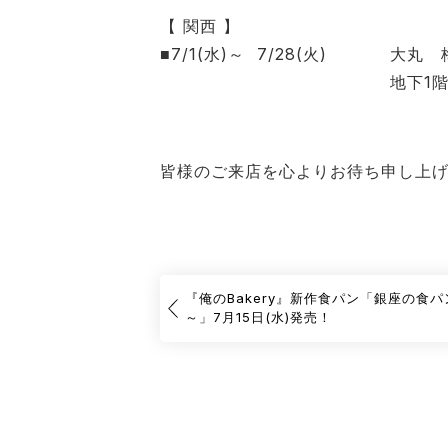
【 関西 】
■7/1(水)～ 7/28(火)
大丸 
地下
1
皆様のご来店を心よりお待ち申し上
『俺のBakery』新作食パン「銀座の食
～」7月15日(水)発売！