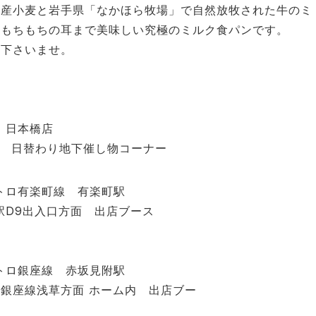
道産小麦と岩手県「なかほら牧場」で自然放牧された牛のミ
わもちもちの耳まで美味しい究極のミルク食パンです。
り下さいませ。
 日本橋店
 日替わり地下催し物コーナー
トロ有楽町線 有楽町駅
駅
D9
出入口方面 出店ブース
トロ銀座線 赤坂見附駅
階銀座線浅草方面 ホーム内 出店ブー