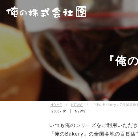
『俺の
HOME
/
NEWS
/
『俺のBakery』7月催事
20.07.01 |
NEWS
いつも俺のシリーズをご利用いただ
『俺のBakery』の全国各地の百