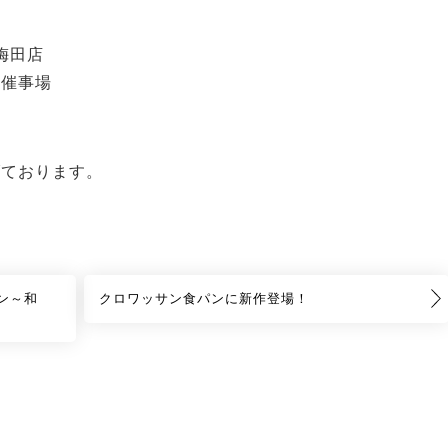
梅田店
階催事場
げております。
パン～和
クロワッサン食パンに新作登場！