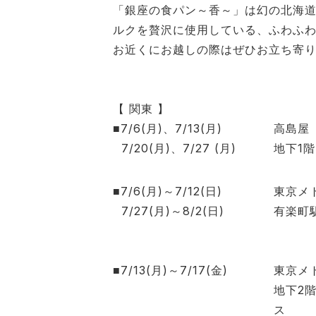
「銀座の食パン～香～」は幻の北海
ルクを贅沢に使用している、ふわふ
お近くにお越しの際はぜひお立ち寄
【 関東 】
■7/6(
月
)
、
7/13(
月
)
高島屋
7/20(
月
)
、
7/27 (
月
)
地下
1
階
■7/6(月)～7/12(日)
東京メ
7/27(
月
)
～
8/2(
日
)
有楽町
■7/13(月)～7/17(金)
東京メ
地下
2
ス