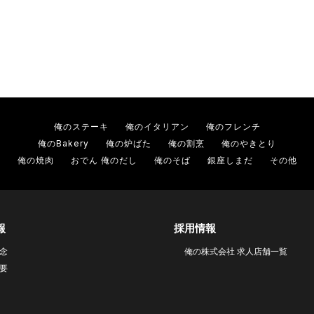
俺のステーキ
俺のイタリアン
俺のフレンチ
俺のBakery
俺の炉ばた
俺の割烹
俺のやきとり
俺の焼肉
おでん 俺のだし
俺のそば
銀座しまだ
その他
報
採用情報
念
俺の株式会社 求人店舗一覧
要