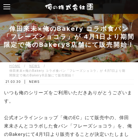
倖田來未×俺のBakery コラボ食パン
「フレーズショコラ」が 4月1日より期間
限定で俺のBakery8店舗にて販売開始！
HOME
/
NEWS
/
倖田來未×俺のBakery コラボ食パン「フレーズショコラ」が 4月1日より期
間限定で俺のBakery8店舗にて販売開始！
21.03.30 |
NEWS
いつも俺のシリーズをご利用いただきありがとうございま
す。
公式オンラインショップ「俺のEC」にて販売中の、倖田
來未さんとコラボした食パン「フレーズショコラ」を、俺
のBakeryにて4月1日より販売することが決定いたしまし