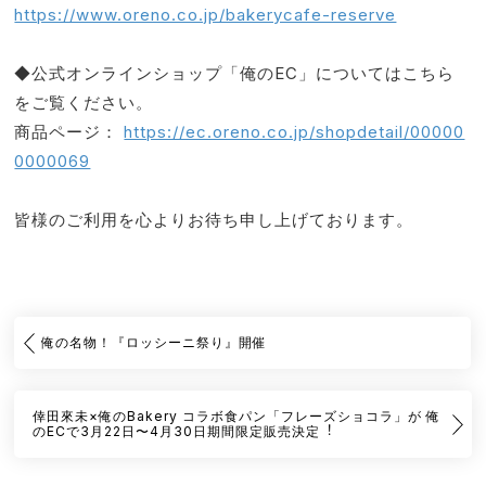
https://www.oreno.co.jp/bakerycafe-reserve
◆公式オンラインショップ「俺のEC」についてはこちら
をご覧ください。
商品ページ：
https://ec.oreno.co.jp/shopdetail/00000
0000069
皆様のご利用を心よりお待ち申し上げております。
俺の名物！『ロッシーニ祭り』開催
倖⽥來未×俺のBakery コラボ⾷パン「フレーズショコラ」が 俺
のECで3⽉22⽇〜4⽉30⽇期間限定販売決定︕