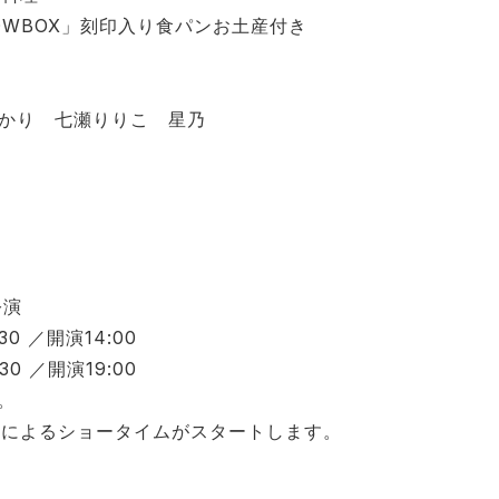
SHOWBOX」刻印⼊り⾷パンお⼟産付き
あかり 七瀬りりこ 星乃
公演
:30 ／開演14:00
:30 ／開演19:00
す。
者によるショータイムがスタートします。