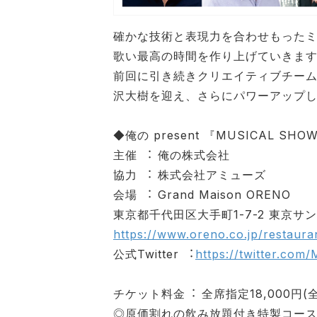
確かな技術と表現⼒を合わせもった
歌い最⾼の時間を作り上げていきま
前回に引き続きクリエイティブチーム
沢⼤樹を迎え、さらにパワーアップし
◆俺の present 『MUSICAL S
主催 ︓ 俺の株式会社
協⼒ ︓ 株式会社アミューズ
会場 ︓ Grand Maison ORENO
東京都千代⽥区⼤⼿町1-7-2 東京サ
https://www.oreno.co.jp/restaur
公式Twitter ︓
https://twitter.co
チケット料⾦︓ 全席指定18,000円(
◎原価割れの飲み放題付き特製コー