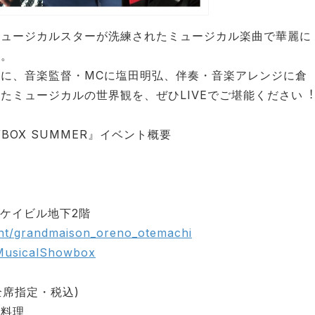
ミュージカルスターが洗練されたミュージカル楽曲で華麗に
す。
に、⾳楽監督・MCに塩⽥明弘、伴奏・⾳楽アレンジに倉
たミュージカルの世界観を、ぜひLIVEでご堪能ください︕
HOWBOX SUMMER』イベント概要
ンケイビル地下2階
ant/grandmaison_oreno_otemachi
m/MusicalShowbox
全席指定・税込)
ス料理