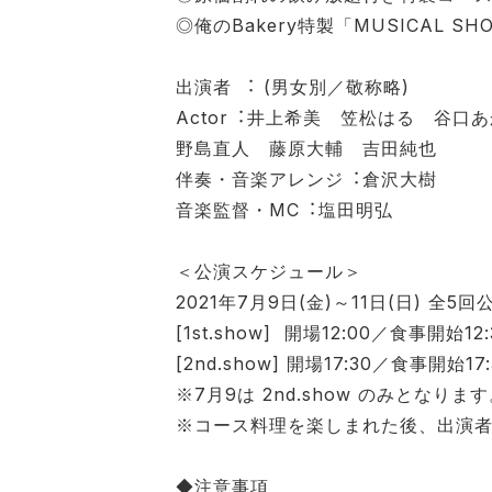
◎俺のBakery特製「MUSICAL 
出演者 ︓ (男⼥別／敬称略)
Actor︓井上希美 笠松はる 谷口
野島直人 藤原大輔 吉田純也
伴奏・⾳楽アレンジ︓倉沢⼤樹
⾳楽監督・MC︓塩⽥明弘
＜公演スケジュール＞
2021年7⽉9⽇(⾦)～11⽇(⽇) 全5回
[1st.show] 開場12:00／食事開始12
[2nd.show] 開場17:30／食事開始17
※7月9は 2nd.show のみとなりま
※コース料理を楽しまれた後、出演
◆注意事項