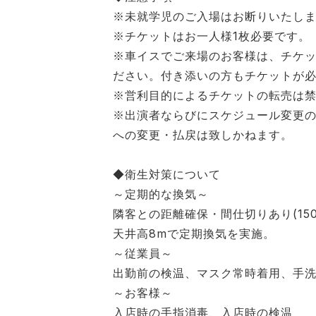
※未就学児のご⼊場はお断りいたし
※チケットはお⼀⼈様1枚必要です。
※⾞イスでご来場のお客様は、チケ
ださい。付き添いの⽅もチケットが
※営利⽬的によるチケットの転売は
※出演者ならびにスケジュール変更
への変更・払戻は致しかねます。
◆衛⽣対策について
～定期的な換気～
隣客との距離確保・間仕切りあり(150
天井⾼8mで定期換気を実施。
～従業員～
出勤前の検温、マスク常時着⽤、⼿
～お客様～
⼊店時の⼿指消毒、⼊店時の検温