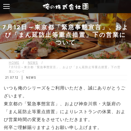
7月12日～東京都「緊急事態宣言」、およ
び「まん延防止等重点措置」下の営業に
ついて
HOME
/
NEWS
/
7月12日～東京都「緊急事態宣言」、および「まん延防止等重点措置」下の営
業について
21.07.12 |
NEWS
いつも俺のシリーズをご利用いただき、誠にありがとうご
ざいます。
東京都の「緊急事態宣言」、および神奈川県・大阪府の
「まん延防止等重点措置」によりレストランの休業、およ
び営業時間の変更をさせていただきます。
何卒ご理解賜りますようお願い申し上げます。