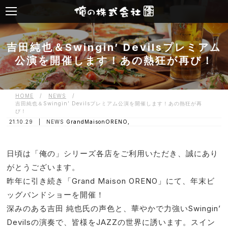
吉田純也＆Swingin’ Devilsプレミアム
公演を開催します！あの熱狂が再び！
HOME
/
NEWS
/
吉田純也＆Swingin’ Devilsプレミアム公演を開催します！あの熱狂が再
び！
21.10.29 |
NEWS
GrandMaisonORENO,
日頃は「俺の」シリーズ各店をご利用いただき、誠にあり
がとうございます。
昨年に引き続き「Grand Maison ORENO」にて、年末ビ
ッグバンドショーを開催！
深みのある吉田 純也氏の声色と、華やかで力強いSwingin’
Devilsの演奏で、皆様をJAZZの世界に誘います。スイン