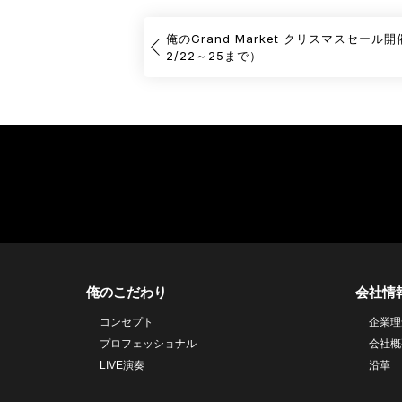
俺のGrand Market クリスマスセール
2/22～25まで）
俺のこだわり
会社情
コンセプト
企業理
プロフェッショナル
会社概
LIVE演奏
沿革