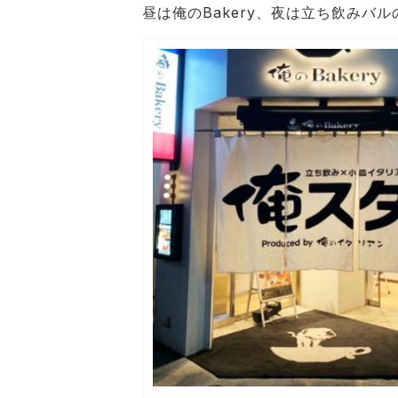
昼は俺のBakery、夜は立ち飲みバ