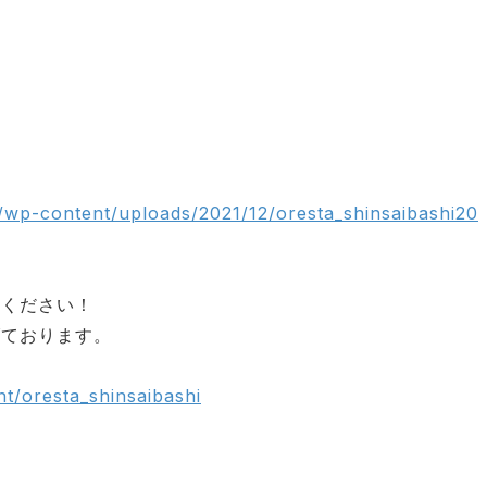
/wp-content/uploads/2021/12/oresta_shinsaibashi20
能ください！
げております。
nt/oresta_shinsaibashi