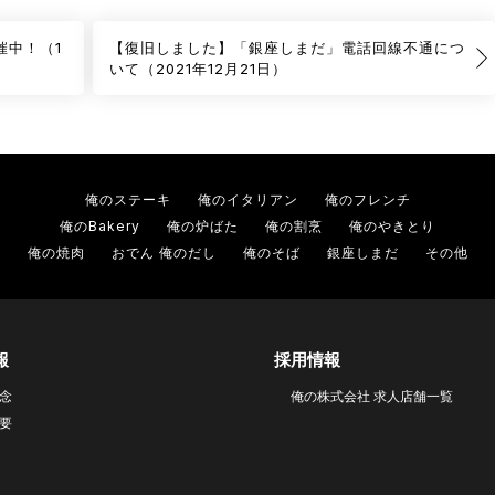
開催中！（1
【復旧しました】「銀座しまだ」電話回線不通につ
いて（2021年12月21日）
俺のステーキ
俺のイタリアン
俺のフレンチ
俺のBakery
俺の炉ばた
俺の割烹
俺のやきとり
俺の焼肉
おでん 俺のだし
俺のそば
銀座しまだ
その他
報
採用情報
念
俺の株式会社 求人店舗一覧
要