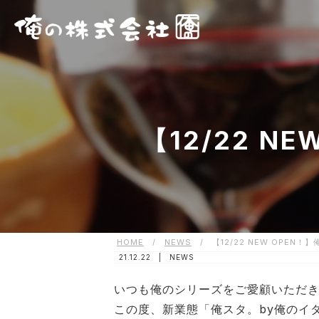
【12/22 
HOME
/
NEWS
/
【12/22 NEW OPEN
21.12.22 |
NEWS
いつも俺のシリーズをご愛顧いただ
この度、新業態「俺スタ。by俺のイタリ