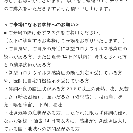
際し、お願いがございます。 以下をご確認の上、チケット
のご購入をいただきますようお願い申し上げます。
＜ご来場になるお客様へのお願い＞
■ ご来場の際は必ずマスクをご着用ください。
【以下に該当するお客様はご来場をお断りいたします。】
・ご自身や、ご自身の身近に新型コロナウイルス感染症の
疑いがある方、または過去 14 日間以内に 陽性とされた方
との濃厚接触がある方
・新型コロナウイルス感染症の陽性判定を受けている方
や、医師に自宅待機指示を受けている方
・体調不良の諸症状がある方 37.5℃以上の発熱、咳、息苦
しさ（呼吸困難）、強いだるさ（倦怠感）、咽頭痛、味
覚・嗅覚障害、 下痢、嘔吐
・吐き気等の症状がある方。またそれに限らず体調の優れ
ないお客様 ・過去 14 日間以内に、感染が引き続き拡大し
ている国・地域への訪問歴がある方