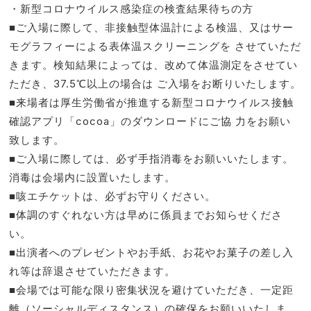
・新型コロナウイルス感染症の検査結果待ちの方
■ご入場に際して、非接触型体温計による検温、又はサー
モグラフィーによる表体温スクリーニングを させていただ
きます。検知結果によっては、改めて体温測定をさせてい
ただき、37.5℃以上の場合は ご入場をお断りいたします。
■来場者は厚生労働省が推進する新型コロナウイルス接触
確認アプリ「cocoa」のダウンロードにご協 力をお願い
致します。
■ご入場に際しては、必ず手指消毒をお願いいたします。
消毒は会場内に設置いたします。
■咳エチケットは、必ずお守りください。
■体調のすぐれない方は早めに係員までお知らせくださ
い。
■出演者へのプレゼントやお手紙、お花やお菓子の差し入
れ等は辞退させていただきます。
■会場では可能な限り密集状況を避けていただき、一定距
離（ソーシャルディスタンス）の確保をお願いいたしま