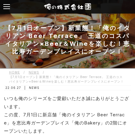
【7月1日オープン】新業態！「俺のイタ
リアン Beer Terrace」 王道のコスパ
イタリアン×Beer＆Wineを楽しむ！恵
比寿ガーデンプレイスにオープン！
HOME
/
NEWS
/
【7月1日オープン】新業態！「俺のイタリアン Beer Terrace」 王道のコス
パイタリアン×Beer＆Wineを楽しむ！恵比寿ガーデンプレイスにオープン！
22.06.27 |
NEWS
いつも俺のシリーズをご愛顧いただき誠にありがとうござ
います。
この度、7月1日に新店舗「俺のイタリアン Beer Terrac
e」を恵比寿ガーデンプレイス「俺のBakery」の2階にオ
ープンいたします。