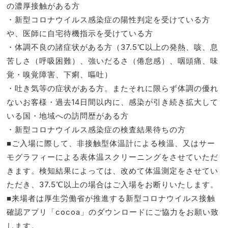
の濃厚接触がある方
・新型コロナウイルス感染症の陽性判定を受けている方
や、医師に自宅待機指示を受けている方
・体調不良の諸症状がある方（37.5℃以上の発熱、咳、息
苦しさ（呼吸困難）、強いだるさ（倦怠感）、咽頭痛、味
覚・嗅覚障害、下痢、嘔吐）
・吐き気等の症状がある方。またそれに限らず体調の優れ
ないお客様・過去14日間以内に、感染が引き続き拡大して
いる国・地域への訪問歴がある方
・新型コロナウイルス感染症の検査結果待ちの方
■ご入場に際して、非接触型体温計による検温、又はサー
モグラフィーによる表体温スクリーニングをさせていただ
きます。検知結果によっては、改めて体温測定をさせてい
ただき、37.5℃以上の場合はご入場をお断りいたします。
■来場者は厚生労働省が推進する新型コロナウイルス接触
確認アプリ「cocoa」のダウンロードにご協力をお願い致
します。