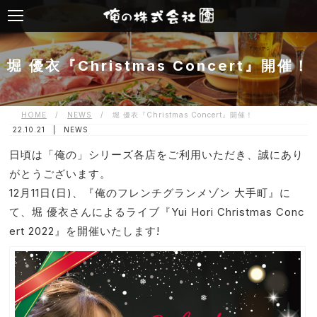
堀 優衣『Christmas Concert』開催！
HOME
/
NEWS
/
堀 優衣『Christmas Concert』開催！
22.10.21 |
NEWS
日頃は「俺の」シリーズ各店をご利用いただき、誠にあり
がとうございます。
12月11日(日)、『俺のフレンチグランメゾン 大手町』に
て、堀 優衣さんによるライブ『Yui Hori Christmas Conc
ert 2022』を開催いたします!