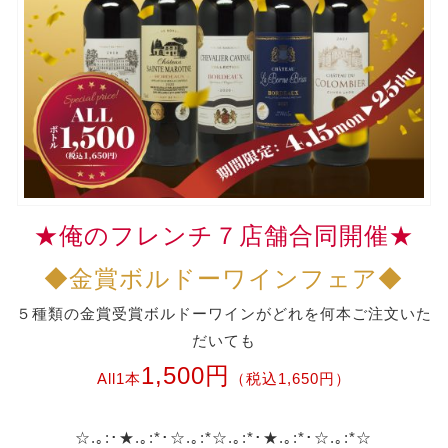
★俺のフレンチ７店舗合同開催★
◆金賞
ボルド
ー
ワインフェア◆
５種類の金賞受賞
ボルド
ー
ワインがどれを何本ご注文いた
だいても
1,500円
All1本
（税込1,650円）
☆.｡:･★.｡:*･☆.｡:*☆.｡:*･★.｡:*･☆.｡:*☆