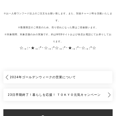
※お一人様ワンフード以上のご注文をお願い致します。また、別途チャージ料を頂戴いたしま
す。
※数量限定のご用意のため、売り切れになった際はご容赦願います。
※対象期間、対象店舗のみの実施です。約はWEBサイトおよび各店お電話にてお承りしてお
ります。
☆.｡:･★.｡:*･☆.｡:*☆.｡:*･★.｡:*･☆.｡:*☆
2024年ゴールデンウィークの営業について
23日早期終了！暮らしを応援！ ＴＯＫＹＯ元気キャンペーン