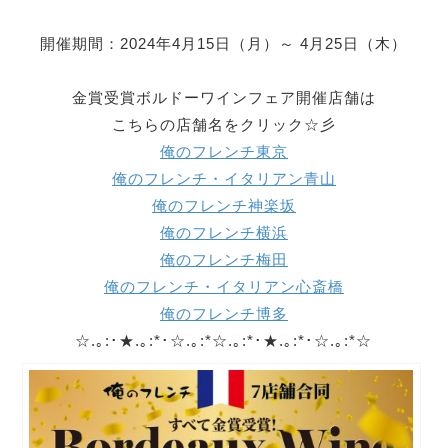
開催期間：2024年4月15日（月）～ 4月25日（木）
金賞受賞
ボルド
ー
ワインフェア開催店舗は
こちらの店舗名をクリック☆彡
俺のフレンチ東京
俺のフレンチ・イタリアン青山
俺のフレンチ神楽坂
俺のフレンチ横浜
俺のフレンチ梅田
俺のフレンチ・イタリアン心斎橋
俺のフレンチ博多
☆.｡:･★.｡:*･☆.｡:*☆.｡:*･★.｡:*･☆.｡:*☆