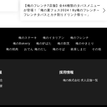
【俺のフレンチ7店舗】全44種類のタパスメニュー
が登場！「俺の夏フェス2024！By俺のフレンチ～
フレンチタパスとカチ割りドリンク祭り～」
俺のステーキ
俺のイタリアン
俺のフレンチ
俺のBakery
俺の炉ばた
俺の割烹
俺のやきとり
俺の焼肉
おでん 俺のだし
俺のそば
銀座しまだ
その他
報
採用情報
念
俺の株式会社 求人店舗一覧
要