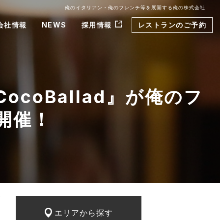
俺のイタリアン・俺のフレンチ等を展開する俺の株式会社
会社情報
NEWS
採用情報
レストランのご予約
『CocoBallad』が俺のフ
開催！
！
エリアから探す