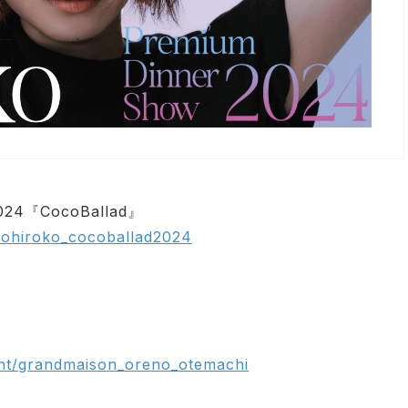
024『CocoBallad』
urohiroko_cocoballad2024
ant/grandmaison_oreno_otemachi