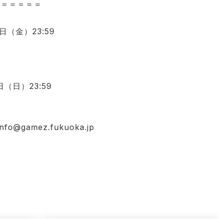
＝＝＝＝＝＝
2日（金）23:59
日（日）23:59
info@gamez.fukuoka.jp