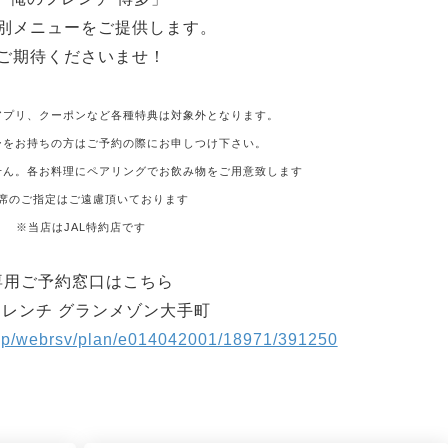
別メニューをご提供します。
ご期待くださいませ！
アプリ、クーポンなど各種特典は対象外となります。
ーをお持ちの方はご予約の際にお申しつけ下さい。
せん。各お料理にペアリングでお飲み物をご用意致します
席のご指定はご遠慮頂いております
※当店はJAL特約店です
専用ご予約窓口はこちら
レンチ グランメゾン大手町
a.jp/webrsv/plan/e014042001/18971/391250