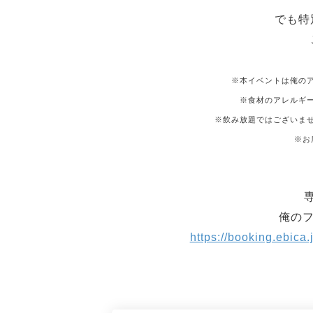
でも特
※本イベントは俺の
※食材のアレルギ
※飲み放題ではございま
※お
俺のフ
https://booking.ebic