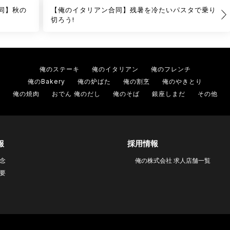
合同】秋の
【俺のイタリアン合同】残暑を冷たいパスタで乗り
切ろう!
俺のステーキ
俺のイタリアン
俺のフレンチ
俺のBakery
俺の炉ばた
俺の割烹
俺のやきとり
俺の焼肉
おでん 俺のだし
俺のそば
銀座しまだ
その他
報
採用情報
念
俺の株式会社 求人店舗一覧
要