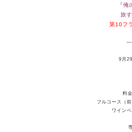
『俺の
旅
第10フ
—
9月2
料金
フルコース（前
ワインペ