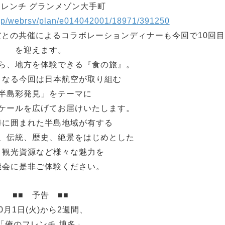
レンチ グランメゾン大手町
a.jp/webrsv/plan/e014042001/18971/391250
との共催によるコラボレーションディナーも今回で10回目
を迎えます。
ら、地方を体験できる『食の旅』。
となる今回は日本航空が取り組む
半島彩発見」をテーマに
ケールを広げてお届けいたします。
海に囲まれた半島地域が有する
、伝統、歴史、絶景をはじめとした
・観光資源など様々な魅力を
機会に是非ご体験ください。
■■ 予告 ■■
10月1日(火)から2週間、
「俺のフレンチ 博多」